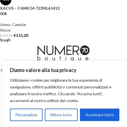
XACUS – CAMICIA 722ML61413
006
Uomo
,
Camicie
Xacus
€
115,20
€
144,00
Scegli
Diamo valore alla tua privacy
Termini e Condizioni
-
Privacy Policy
-
Cookie Policy
-
Reso e restituzioni
-
Spedizioni
-
Contatti
Utilizziamo i cookie per migliorare la tua esperienza di
navigazione, offrirti pubblicità o contenuti personalizzati e
2023 Numero70 Boutique S.r.l. Via Medici, 268/270 – 98076 Sant’Agata Militello (ME) –
P.IVA: 03658370832
analizzare il nostro traffico. Cliccando “Accetta tutti”,
acconsenti al nostro utilizzo dei cookie.
Personalizza
Rifiuta tutto
Accettare tutto