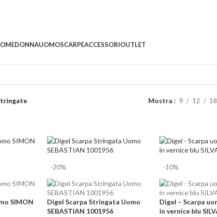
🚚
Spedizioni in 24
OME
DONNA
UOMO
SCARPE
ACCESSORI
OUTLET
tringate
Mostra
9
12
18
-20%
-10%
uomo SIMON
Digel Scarpa Stringata Uomo
Digel – Scarpa uo
SEBASTIAN 1001956
in vernice blu S