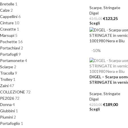
Bretelle
1
Scarpe
,
Stringate
Calze
2
Digel
Cappellini
6
€
123,25
€
145,00
Cinture
10
Scegli
Cravatte
1
Marsupi
5
Pochette
16
Portachiavi
2
-10%
Portafogli
9
Portamonete
4
Sciarpe
2
Tracolla
9
DIGEL – Scarpa uom
Trolley
1
STRINGATE in vernic
Zaini
47
1001980 Nera e Blu
COLLEZIONE
72
Scarpe
,
Stringate
PE2026
72
Digel
€
189,00
Donna
4
€
210,00
Scegli
Giubbini
1
Piumini
2
Portafoglio
1