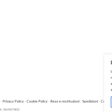
i
-
Privacy Policy
-
Cookie Policy
-
Reso e restituzioni
-
Spedizioni
-
Contat
IVA: 03658370832