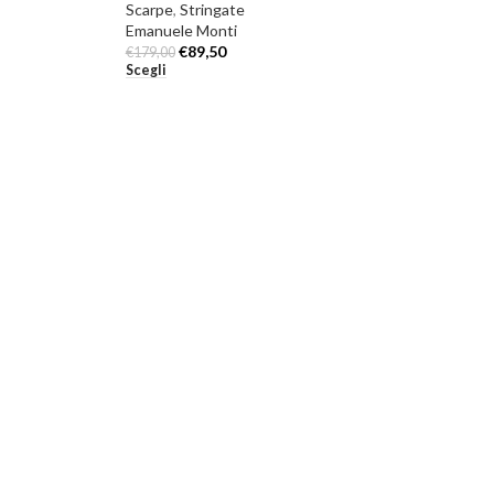
Scarpe
,
Stringate
Emanuele Monti
€
89,50
€
179,00
Scegli