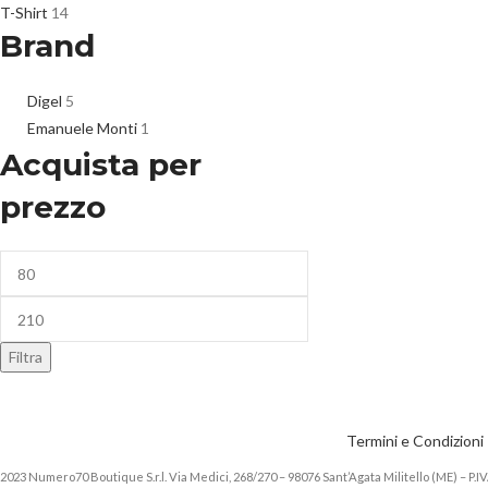
T-Shirt
14
Brand
Digel
5
Emanuele Monti
1
Acquista per
prezzo
Filtra
Termini e Condizion
2023 Numero70 Boutique S.r.l. Via Medici, 268/270 – 98076 Sant’Agata Militello (ME) – P.