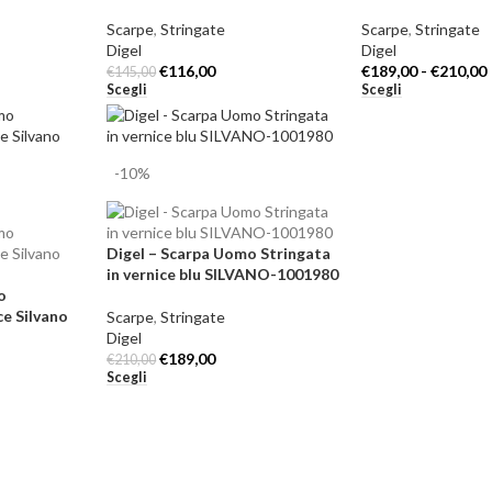
Scarpe
,
Stringate
Scarpe
,
Stringate
Digel
Digel
€
116,00
€
189,00
-
€
210,00
€
145,00
Scegli
Scegli
-10%
Digel – Scarpa Uomo Stringata
in vernice blu SILVANO-1001980
o
e Silvano
Scarpe
,
Stringate
Digel
€
189,00
€
210,00
Scegli