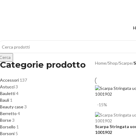
📞
PERSONAL SHOPPER DEDICATO
su WhatsApp
H
Cerca
Categorie prodotto
Home
/
Shop
/
Scarpe
/
S
Accessori
137
Astucci
3
Bauletti
4
Bauli
1
-15%
Beauty case
3
Berretto
4
Borse
3
Scarpa Stringata 
Borsello
1
1001902
Borsoni
5