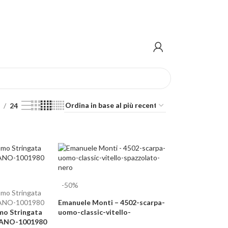
/48 H su tutti gli ordini
24
-50%
Emanuele Monti – 4502-scarpa-
mo Stringata
uomo-classic-vitello-
ILVANO-1001980
spazzolato-nero