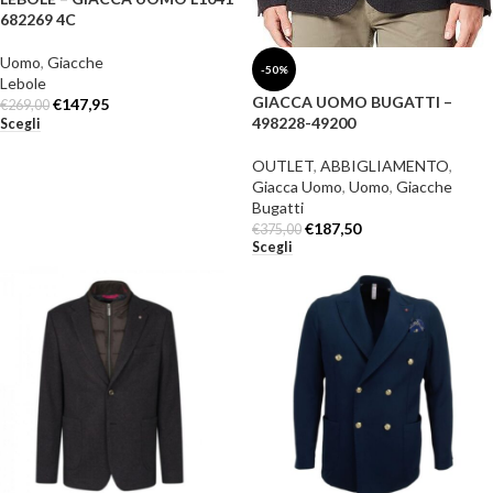
682269 4C
Uomo
,
Giacche
-50%
Lebole
GIACCA UOMO BUGATTI –
€
147,95
€
269,00
498228-49200
Scegli
OUTLET
,
ABBIGLIAMENTO
,
Giacca Uomo
,
Uomo
,
Giacche
Bugatti
€
187,50
€
375,00
Scegli