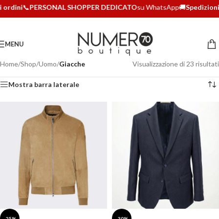
rdini
📞
PERSONAL SHOPPER DEDICATO
su WhatsApp
🚚
Spedizioni in 
MENU
Home
/
Shop
/
Uomo
/
Giacche
Visualizzazione di 23 risultati
Mostra barra laterale
-25%
-30%