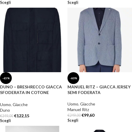
Scegli
Scegli
-65%
-60%
DUNO – BRESHRECCO GIACCA
MANUEL RITZ – GIACCA JERSEY
SFODERATA IN COTONE
SEMI FODERATA
TECNICO CON TASCHE A
TOPPA
Uomo
,
Giacche
Uomo
,
Giacche
Manuel Ritz
Duno
€
99,60
€
122,15
€
249,00
€
349,00
Scegli
Scegli