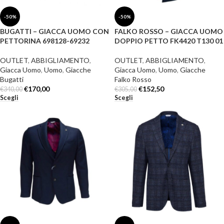
-50%
-50%
BUGATTI – GIACCA UOMO CON
FALKO ROSSO – GIACCA UOMO
PETTORINA 698128-69232
DOPPIO PETTO FK4420 T130 01
OUTLET
,
ABBIGLIAMENTO
,
OUTLET
,
ABBIGLIAMENTO
,
Giacca Uomo
,
Uomo
,
Giacche
Giacca Uomo
,
Uomo
,
Giacche
Bugatti
Falko Rosso
€
170,00
€
152,50
€
340,00
€
305,00
Scegli
Scegli