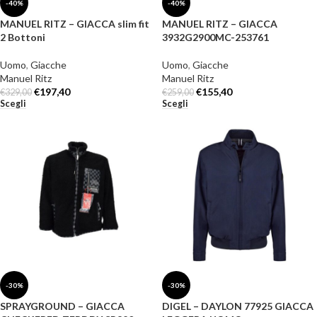
-40%
-40%
MANUEL RITZ – GIACCA slim fit
MANUEL RITZ – GIACCA
2 Bottoni
3932G2900MC-253761
Uomo
,
Giacche
Uomo
,
Giacche
Manuel Ritz
Manuel Ritz
€
197,40
€
155,40
€
329,00
€
259,00
Scegli
Scegli
-30%
-30%
SPRAYGROUND – GIACCA
DIGEL – DAYLON 77925 GIACCA