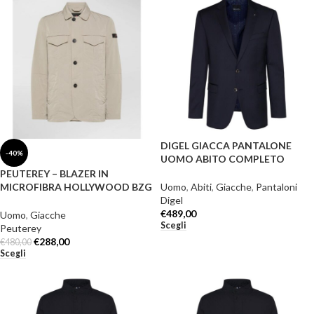
DIGEL GIACCA PANTALONE
-40%
UOMO ABITO COMPLETO
99656-D6-DUCAN
PEUTEREY – BLAZER IN
MICROFIBRA HOLLYWOOD BZG
Uomo
,
Abiti
,
Giacche
,
Pantaloni
06
Digel
€
489,00
Uomo
,
Giacche
Scegli
Peuterey
€
288,00
€
480,00
Scegli