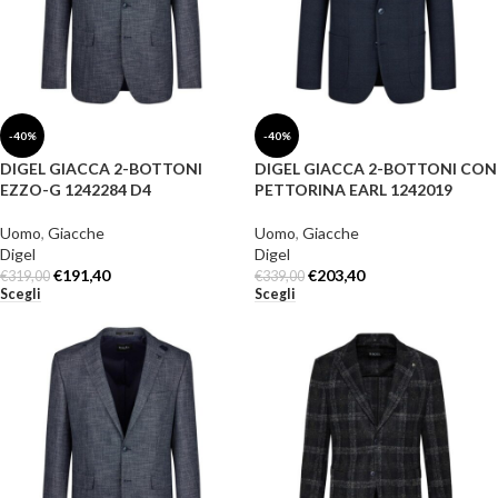
-40%
-40%
DIGEL GIACCA 2-BOTTONI
DIGEL GIACCA 2-BOTTONI CON
EZZO-G 1242284 D4
PETTORINA EARL 1242019
Uomo
,
Giacche
Uomo
,
Giacche
Digel
Digel
€
191,40
€
203,40
€
319,00
€
339,00
Scegli
Scegli