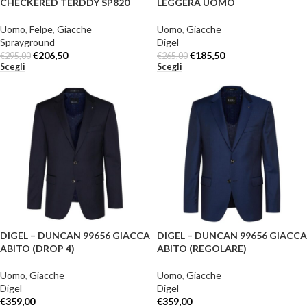
CHECKERED TERDDY SP820
LEGGERA UOMO
Uomo
,
Felpe
,
Giacche
Uomo
,
Giacche
Sprayground
Digel
€
206,50
€
185,50
€
295,00
€
265,00
Scegli
Scegli
DIGEL – DUNCAN 99656 GIACCA
DIGEL – DUNCAN 99656 GIACCA
ABITO (DROP 4)
ABITO (REGOLARE)
Uomo
,
Giacche
Uomo
,
Giacche
Digel
Digel
€
359,00
€
359,00