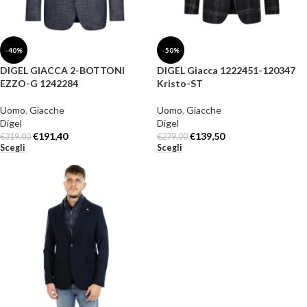
-40%
-50%
DIGEL GIACCA 2-BOTTONI
DIGEL Giacca 1222451-120347
EZZO-G 1242284
Kristo-ST
Uomo
,
Giacche
Uomo
,
Giacche
Digel
Digel
€
191,40
€
139,50
€
319,00
€
279,00
Scegli
Scegli