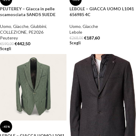
PEUTEREY – Giacca in pelle
LEBOLE – GIACCA UOMO L1041
scamosciata SANDS SUEDE
656985 4C
Uomo
,
Giacche
,
Giubbini
,
Uomo
,
Giacche
COLLEZIONE
,
PE2026
Lebole
Peuterey
€
187,60
€
268,00
Scegli
€
442,50
€
590,00
Scegli
-45%
LEBOLE – GIACCA UOMO L1041