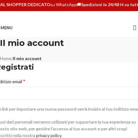
AL SHOPPER DEDICATO
su WhatsApp
🚚
Spedizioni in 24/48 H su tutti
MENU
Il mio account
Home
/
Il mio account
egistrati
*
dirizzo email
 link per impostare una nuova password verrà inviato al tuo indirizzo emai
tuoi dati personali verranno utilizzati per supportare la tua esperienza su
esto sito web, per gestire l'accesso al tuo account e per altri scopi
scritti nella nostra
privacy policy
.