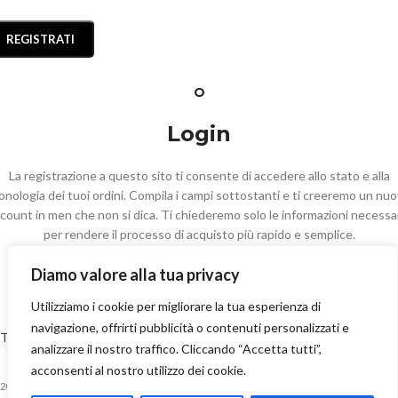
REGISTRATI
O
Login
La registrazione a questo sito ti consente di accedere allo stato e alla
onologia dei tuoi ordini. Compila i campi sottostanti e ti creeremo un nu
count in men che non si dica. Ti chiederemo solo le informazioni necessa
per rendere il processo di acquisto più rapido e semplice.
Diamo valore alla tua privacy
ACCEDI
Utilizziamo i cookie per migliorare la tua esperienza di
navigazione, offrirti pubblicità o contenuti personalizzati e
Termini e Condizioni
-
Privacy Policy
-
Cookie Policy
-
Reso e restituzioni
analizzare il nostro traffico. Cliccando “Accetta tutti”,
-
Spedizioni
-
Contatti
acconsenti al nostro utilizzo dei cookie.
2023 Numero70 Boutique S.r.l. Via Medici, 268/270 – 98076 Sant’Agata Militello (ME) –