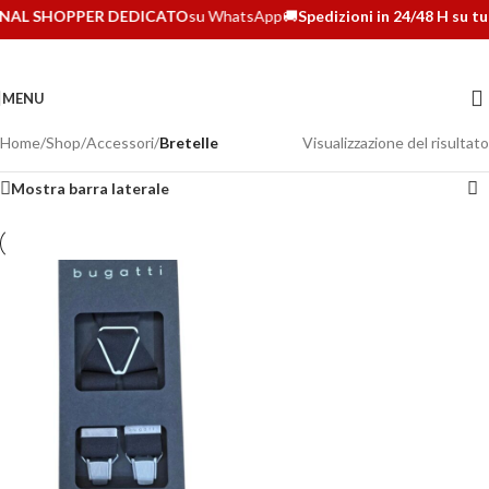
NAL SHOPPER DEDICATO
su WhatsApp
🚚
Spedizioni in 24/48 H su tut
MENU
Home
/
Shop
/
Accessori
/
Bretelle
Visualizzazione del risultato
Mostra barra laterale