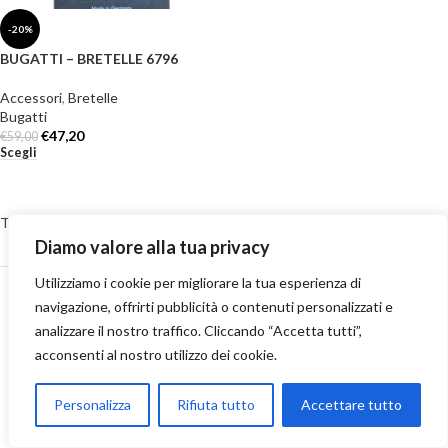
-20%
BUGATTI – BRETELLE 6796
Accessori
,
Bretelle
Bugatti
€
47,20
€
59,00
Scegli
Termini e Condizioni
-
Privacy Policy
-
Cookie Policy
-
Reso e restituzioni
Diamo valore alla tua privacy
-
Spedizioni
-
Contatti
2023 Numero70 Boutique S.r.l. Via Medici, 268/270 – 98076 Sant’Agata Militello (ME) –
Utilizziamo i cookie per migliorare la tua esperienza di
P.IVA: 03658370832
navigazione, offrirti pubblicità o contenuti personalizzati e
analizzare il nostro traffico. Cliccando “Accetta tutti”,
acconsenti al nostro utilizzo dei cookie.
Personalizza
Rifiuta tutto
Accettare tutto