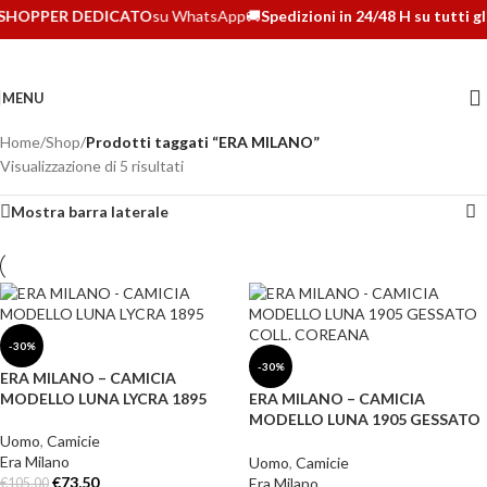
SHOPPER DEDICATO
su WhatsApp
🚚
Spedizioni in 24/48 H su tutti gl
MENU
Home
/
Shop
/
Prodotti taggati “ERA MILANO”
Visualizzazione di 5 risultati
Mostra barra laterale
-30%
-30%
ERA MILANO – CAMICIA
MODELLO LUNA LYCRA 1895
ERA MILANO – CAMICIA
MODELLO LUNA 1905 GESSATO
COLL. COREANA
Uomo
,
Camicie
Era Milano
Uomo
,
Camicie
€
73,50
Era Milano
€
105,00