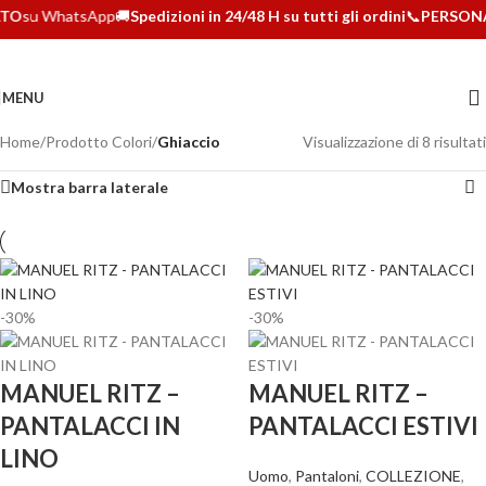
TO
su WhatsApp
🚚
Spedizioni in 24/48 H su tutti gli ordini
📞
PERSONA
MENU
Home
/
Prodotto Colori
/
Ghiaccio
Visualizzazione di 8 risultati
Mostra barra laterale
-30%
-30%
MANUEL RITZ –
MANUEL RITZ –
PANTALACCI IN
PANTALACCI ESTIVI
LINO
Uomo
,
Pantaloni
,
COLLEZIONE
,