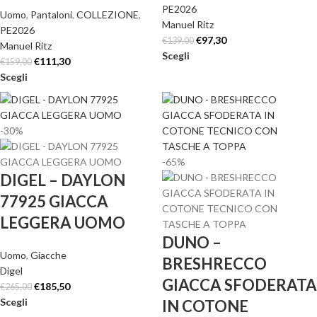
PE2026
Uomo
,
Pantaloni
,
COLLEZIONE
,
Manuel Ritz
PE2026
€
97,30
€
139,00
Manuel Ritz
Scegli
€
111,30
€
159,00
Scegli
-30%
-65%
DIGEL – DAYLON
77925 GIACCA
LEGGERA UOMO
DUNO –
Uomo
,
Giacche
BRESHRECCO
Digel
GIACCA SFODERATA
€
185,50
€
265,00
Scegli
IN COTONE