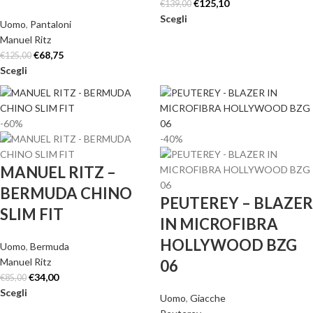
€
125,10
€
139,00
Scegli
Uomo
,
Pantaloni
Manuel Ritz
€
68,75
€
125,00
Scegli
-60%
-40%
MANUEL RITZ –
BERMUDA CHINO
PEUTEREY – BLAZER
SLIM FIT
IN MICROFIBRA
HOLLYWOOD BZG
Uomo
,
Bermuda
Manuel Ritz
06
€
34,00
€
85,00
Scegli
Uomo
,
Giacche