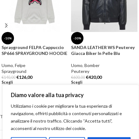
-10%
-30%
Sprayground FELPA Cappuccio
SANDA LEATHER WS Peuterey
SP666 SPRAYGROUND HOODIE
Giacca Biker In Pelle Blu
Uomo
,
Felpe
Uomo
,
Bomber
Sprayground
Peuterey
€
126,00
€
420,00
€
140,00
€
600,00
Scegli
Scegli
Diamo valore alla tua privacy
Utilizziamo i cookie per migliorare la tua esperienza di
navigazione, offrirti pubblicità o contenuti personalizzati e
Termini e Condizioni
-
Privacy Policy
-
Cookie Policy
-
Reso e restituzioni
analizzare il nostro traffico. Cliccando “Accetta tutti”,
-
Spedizioni
-
Contatti
acconsenti al nostro utilizzo dei cookie.
2023 Numero70 Boutique S.r.l. Via Medici, 268/270 – 98076 Sant’Agata Militello (ME) –