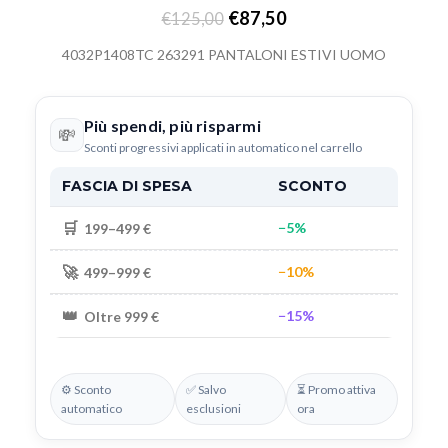
€
87,50
€
125,00
4032P1408TC 263291 PANTALONI ESTIVI UOMO
Più spendi, più risparmi
💸
Sconti progressivi applicati in automatico nel carrello
FASCIA DI SPESA
SCONTO
🛒
−5%
199–499 €
🚀
−10%
499–999 €
👑
−15%
Oltre 999 €
⚙️ Sconto
✅ Salvo
⏳ Promo attiva
automatico
esclusioni
ora