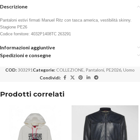
Descrizione
Pantaloni estivi firmati Manuel Ritz con tasca america, vestibilità skinny.
Stagione PE26
Codice fornitore: 4032P1408TC 263291
Informazioni aggiuntive
Spedizioni e consegne
COD:
303291
Categorie:
COLLEZIONE
,
Pantaloni
,
PE2026
,
Uomo
Condividi:
Prodotti correlati