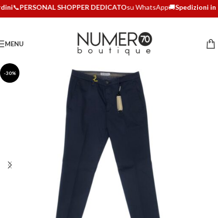
dini
📞
PERSONAL SHOPPER DEDICATO
su WhatsApp
🚚
Spedizioni in 2
MENU
-30%