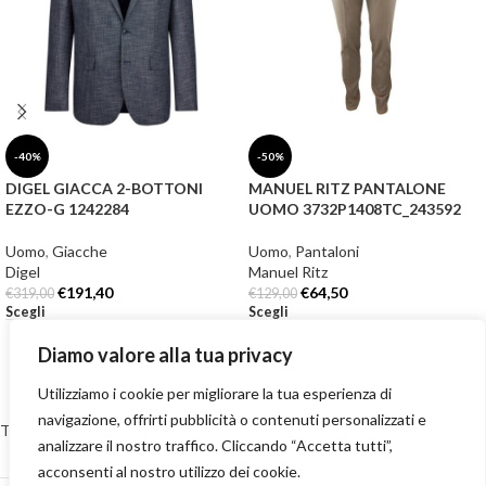
-40%
-50%
DIGEL GIACCA 2-BOTTONI
MANUEL RITZ PANTALONE
EZZO-G 1242284
UOMO 3732P1408TC_243592
Uomo
,
Giacche
Uomo
,
Pantaloni
Digel
Manuel Ritz
€
191,40
€
64,50
€
319,00
€
129,00
Scegli
Scegli
Diamo valore alla tua privacy
Utilizziamo i cookie per migliorare la tua esperienza di
navigazione, offrirti pubblicità o contenuti personalizzati e
Termini e Condizioni
-
Privacy Policy
-
Cookie Policy
-
Reso e restituzioni
analizzare il nostro traffico. Cliccando “Accetta tutti”,
-
Spedizioni
-
Contatti
acconsenti al nostro utilizzo dei cookie.