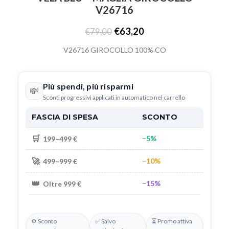
V26716
€
63,20
€
79,00
V26716 GIROCOLLO 100% CO
Più spendi, più risparmi
💸
Sconti progressivi applicati in automatico nel carrello
FASCIA DI SPESA
SCONTO
🛒
−5%
199–499 €
🚀
−10%
499–999 €
👑
−15%
Oltre 999 €
⚙️ Sconto
✅ Salvo
⏳ Promo attiva