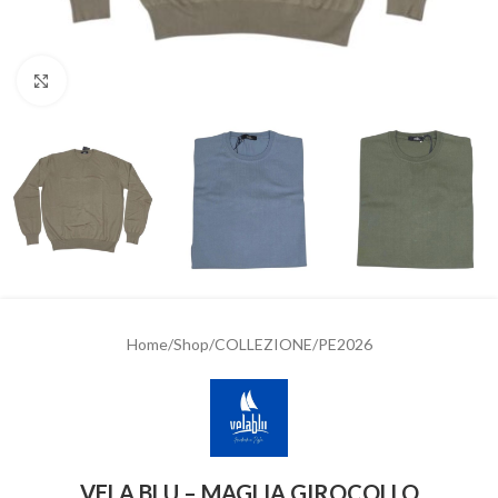
Clicca per ingrandire
Home
/
Shop
/
COLLEZIONE
/
PE2026
VELA BLU – MAGLIA GIROCOLLO