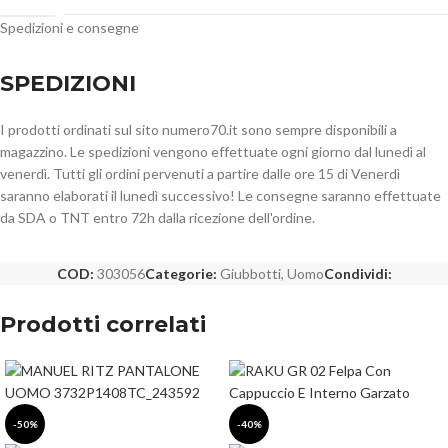
Cappuccio fisso
Spedizioni e consegne
Imbottitura in piuma naturale certificata EDFA
Idrorepellente
SPEDIZIONI
I prodotti ordinati sul sito numero70.it sono sempre disponibili a
magazzino. Le spedizioni vengono effettuate ogni giorno dal lunedì al
venerdì. Tutti gli ordini pervenuti a partire dalle ore 15 di Venerdì
saranno elaborati il lunedì successivo! Le consegne saranno effettuate
da SDA o TNT entro 72h dalla ricezione dell'ordine.
COD:
303056
Categorie:
Giubbotti
,
Uomo
Condividi:
Prodotti correlati
-50%
-40%