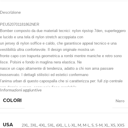
Descrizione
PEU520701181862NER
Bomber composto da due materiali tecnici: nylon ripstop 7den, superleggero
e lucido e una tela di nylon stretch accoppiata con
un jersey di nylon soffice e caldo, che garantisce appeal tecnico e una
vestibilità ultra confortevole. Il design originale mostra un
fronte capo con trapunta geometrica a rombi mentre maniche e retro sono
lisce. Polsini e fondo in maglina nera elastica. Ne
nasce un capo altamente di tendenza, adatto a chi non ama passare
inosservato. I dettagli stilistici ed estetici confermano
l’anima urban di questo capospalla che si caratterizza per: full zip centrale
con doppio cursore, cappuccio fisso regolabile,
Informazioni aggiuntive
imbottitura in piuma naturale certificata, due ampie tasche laterali con zip
termosaldate. Downproof e idrorepellente.
COLORI
Nero
Lunghezza: corto
In nylon ripstop e nylon stretch con jersey soffice e caldo
USA
2XL
,
3XL
,
4XL
,
5XL
,
6XL
,
L
,
L-XL
,
M
,
M-L
,
S
,
S-M
,
XL
,
XS
,
XXS
Trapunta a rombi