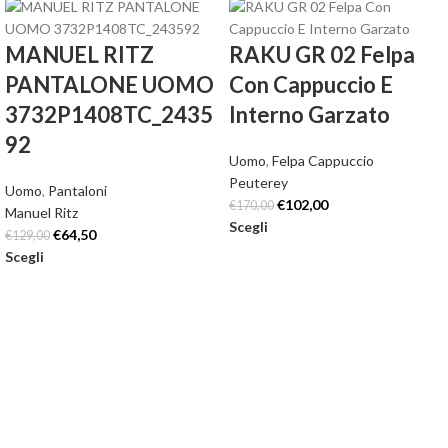
MANUEL RITZ
RAKU GR 02 Felpa
PANTALONE UOMO
Con Cappuccio E
3732P1408TC_2435
Interno Garzato
92
Uomo
,
Felpa Cappuccio
Peuterey
Uomo
,
Pantaloni
€
102,00
€
170,00
Manuel Ritz
Scegli
€
64,50
€
129,00
Scegli