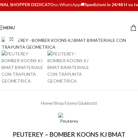
NAL SHOPPER DEDICATO
su WhatsApp
🚚
Spedizioni in 24/48 H su tut
MENU
Clicca per ingrandire
Home
/
Shop
/
Uomo
/
Giubbotti
PEUTEREY – BOMBER KOONS KJ BMAT