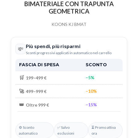
BIMATERIALE CON TRAPUNTA
GEOMETRICA
KOONS KJ BMAT
Più spendi, più risparmi
💸
Sconti progressivi applicati in automatico nel carrello
FASCIA DI SPESA
SCONTO
🛒
−5%
199–499 €
🚀
−10%
499–999 €
👑
−15%
Oltre 999 €
⚙️ Sconto
✅ Salvo
⏳ Promo attiva
automatico
esclusioni
ora