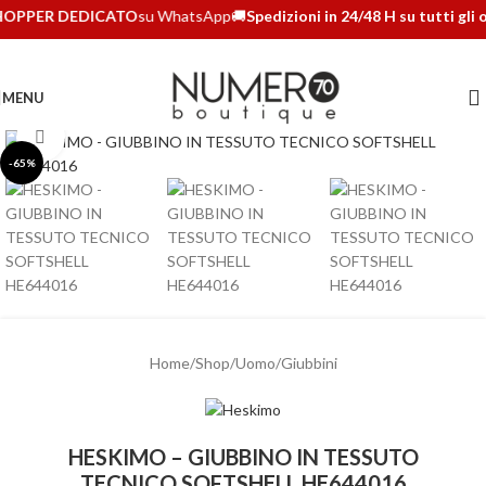
OPPER DEDICATO
su WhatsApp
🚚
Spedizioni in 24/48 H su tutti gli o
MENU
Clicca per ingrandire
-65%
Home
/
Shop
/
Uomo
/
Giubbini
HESKIMO – GIUBBINO IN TESSUTO
TECNICO SOFTSHELL HE644016