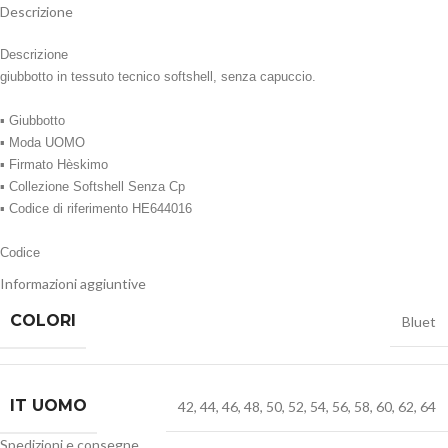
Descrizione
Descrizione
giubbotto in tessuto tecnico softshell, senza capuccio.
▪ Giubbotto
▪ Moda UOMO
▪ Firmato Hèskimo
▪ Collezione Softshell Senza Cp
▪ Codice di riferimento HE644016
Codice
Informazioni aggiuntive
HE644016
COLORI
Bluet
Marca
HèSKIMO
IT UOMO
42
,
44
,
46
,
48
,
50
,
52
,
54
,
56
,
58
,
60
,
62
,
64
Spedizioni e consegne