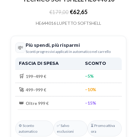
€
62,65
€
179,00
HE644016 LUPETTO SOFTSHELL
Più spendi, più risparmi
💸
Sconti progressivi applicati in automatico nel carrello
FASCIA DI SPESA
SCONTO
🛒
−5%
199–499 €
🚀
−10%
499–999 €
👑
−15%
Oltre 999 €
⚙️ Sconto
✅ Salvo
⏳ Promo attiva
automatico
esclusioni
ora