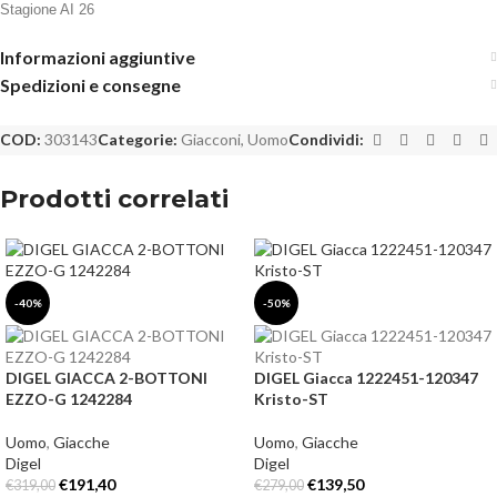
Stagione AI 26
Informazioni aggiuntive
Spedizioni e consegne
COD:
303143
Categorie:
Giacconi
,
Uomo
Condividi:
Prodotti correlati
-40%
-50%
DIGEL GIACCA 2-BOTTONI
DIGEL Giacca 1222451-120347
EZZO-G 1242284
Kristo-ST
Uomo
,
Giacche
Uomo
,
Giacche
Digel
Digel
€
191,40
€
139,50
€
319,00
€
279,00