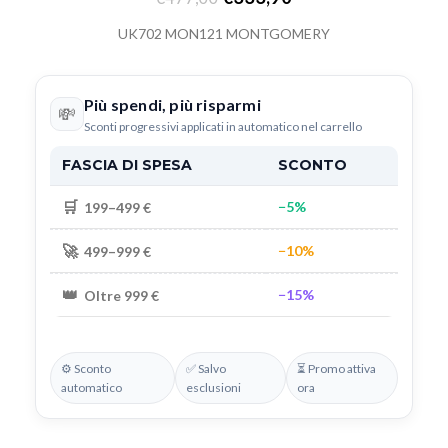
UK702 MON121 MONTGOMERY
Più spendi, più risparmi
💸
Sconti progressivi applicati in automatico nel carrello
FASCIA DI SPESA
SCONTO
🛒
−5%
199–499 €
🚀
−10%
499–999 €
👑
−15%
Oltre 999 €
⚙️ Sconto
✅ Salvo
⏳ Promo attiva
automatico
esclusioni
ora