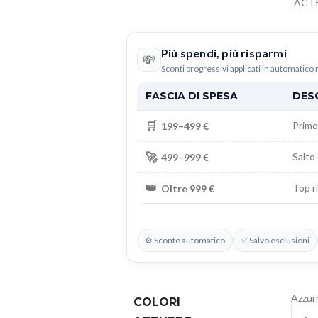
ACT5
Più spendi, più risparmi
💸
Sconti progressivi applicati in automatico 
FASCIA DI SPESA
DES
🛒
Primo 
199–499 €
🚀
Salto 
499–999 €
👑
Top r
Oltre 999 €
⚙️ Sconto automatico
✅ Salvo esclusioni
Azzur
COLORI