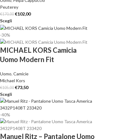
Uomo
,
Felpa Cappuccio
Peuterey
€
102,00
€
170,00
Scegli
-30%
MICHAEL KORS Camicia
Uomo Modern Fit
Uomo
,
Camicie
Michael Kors
€
73,50
€
105,00
Scegli
-40%
Manuel Ritz – Pantalone Uomo