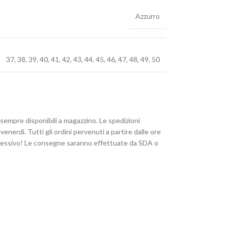
Azzurro
37
,
38
,
39
,
40
,
41
,
42
,
43
,
44
,
45
,
46
,
47
,
48
,
49
,
50
 sempre disponibili a magazzino. Le spedizioni
enerdì. Tutti gli ordini pervenuti a partire dalle ore
uccessivo! Le consegne saranno effettuate da SDA o