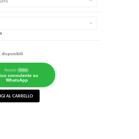
a
1 disponibili
Nunzio
Online
 tuo consulente su
WhatsApp
GI AL CARRELLO