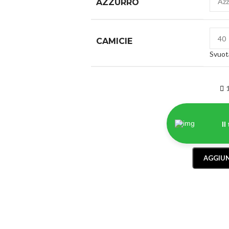
AZZURRO
CAMICIE
Svuot
Il
AGGIUN