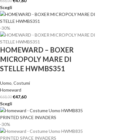
€
47,60
€
68,00
Scegli
-30%
HOMEWARD – BOXER
MICROPOLY MARE DI
STELLE HWMBS351
Uomo
,
Costumi
Homeward
€
47,60
€
68,00
Scegli
-30%