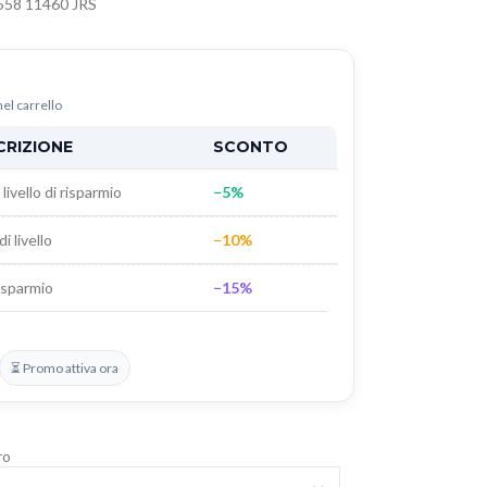
58 11460 JRS
nel carrello
CRIZIONE
SCONTO
livello di risparmio
−5%
di livello
−10%
isparmio
−15%
⏳ Promo attiva ora
ro