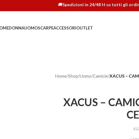
🚚
Spedizioni in 24/48 H su tutti gli ordini
OME
DONNA
UOMO
SCARPE
ACCESSORI
OUTLET
Home
/
Shop
/
Uomo
/
Camicie
/
XACUS – CAM
XACUS – CAMIC
CE
€
1