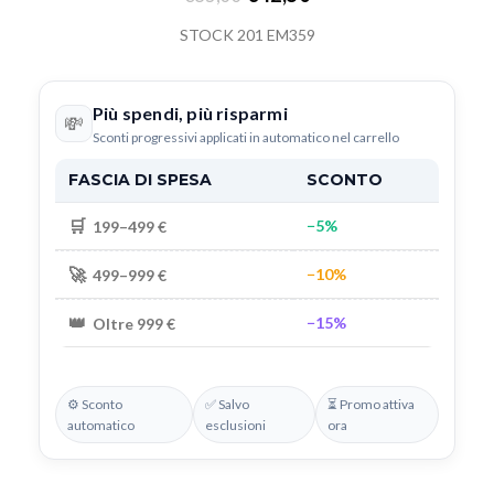
STOCK 201 EM359
Più spendi, più risparmi
💸
Sconti progressivi applicati in automatico nel carrello
FASCIA DI SPESA
SCONTO
🛒
−5%
199–499 €
🚀
−10%
499–999 €
👑
−15%
Oltre 999 €
⚙️ Sconto
✅ Salvo
⏳ Promo attiva
automatico
esclusioni
ora