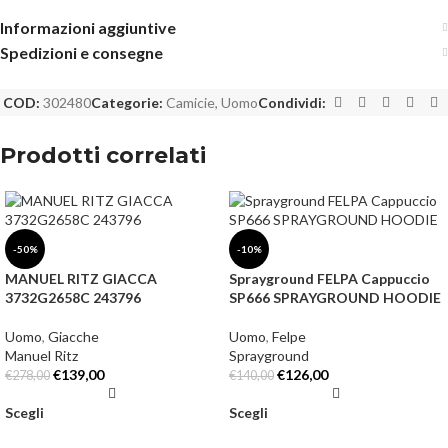
Informazioni aggiuntive
Spedizioni e consegne
COD:
302480
Categorie:
Camicie
,
Uomo
Condividi:
Prodotti correlati
-50%
-10%
MANUEL RITZ GIACCA
Sprayground FELPA Cappuccio
3732G2658C 243796
SP666 SPRAYGROUND HOODIE
Uomo
,
Giacche
Uomo
,
Felpe
Manuel Ritz
Sprayground
€
139,00
€
126,00
€
278,00
€
140,00
Scegli
Scegli