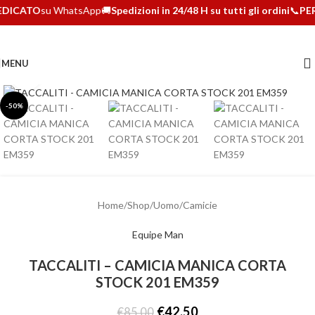
EDICATO
su WhatsApp
🚚
Spedizioni in 24/48 H su tutti gli ordini
📞
PER
MENU
Clicca per ingrandire
-50%
Home
/
Shop
/
Uomo
/
Camicie
Equipe Man
TACCALITI – CAMICIA MANICA CORTA
STOCK 201 EM359
€
42,50
€
85,00