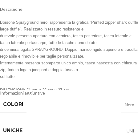
Descrizione
Borsone Sprayground nero, rappresenta la grafica "Printed zipper shark duffle
large duffle". Realizzato in tessuto resistente e
durevole presenta apertura con cerniera, tasca posteriore, tasca laterale e
tasca laterale portascarpe, tutte le tasche sono dotate
di cerniera logata SPRAYGROUND. Doppio manico rigido superiore e tracolla
regolabile e rimovibile per taglie personalizzate.
Internamente presenta scomparto unico ampio, tasca nascosta con chiusura
zip, fodera logata jacquard e doppia tasca a
soffietto.
DIMENSIONI: 51 cm x 25 cm x 27 cm
Informazioni aggiuntive
COLORI
Nero
UNICHE
UNI