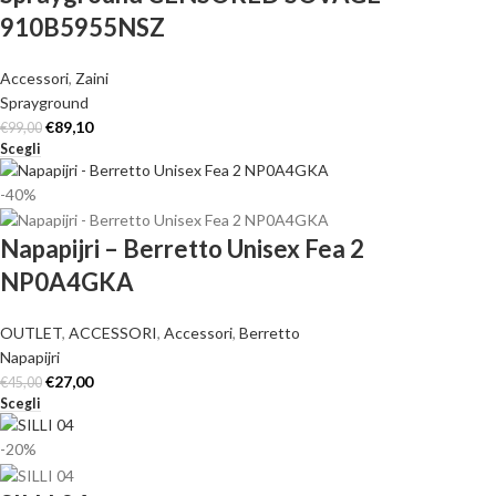
910B5955NSZ
Accessori
,
Zaini
Sprayground
€
89,10
€
99,00
Scegli
-40%
Napapijri – Berretto Unisex Fea 2
NP0A4GKA
OUTLET
,
ACCESSORI
,
Accessori
,
Berretto
Napapijri
€
27,00
€
45,00
Scegli
-20%