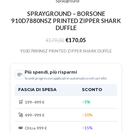
SPRAYGROUND – BORSONE
910D7880NSZ PRINTED ZIPPER SHARK
DUFFLE
€
170,05
€
179,00
910D7880NSZ PRINTED ZIPPER SHARK DUFFLE
Più spendi, più risparmi
💸
Sconti progressivi applicati in automatico nel carrello
FASCIA DI SPESA
SCONTO
🛒
−5%
199–499 €
🚀
−10%
499–999 €
👑
−15%
Oltre 999 €