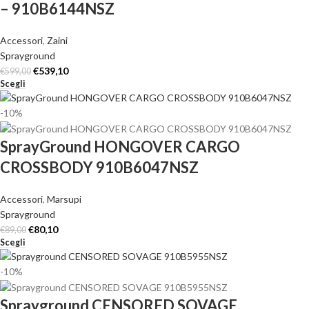
– 910B6144NSZ
Accessori
,
Zaini
Sprayground
€
539,10
€
599,00
Scegli
-10%
SprayGround HONGOVER CARGO
CROSSBODY 910B6047NSZ
Accessori
,
Marsupi
Sprayground
€
80,10
€
89,00
Scegli
-10%
Sprayground CENSORED SOVAGE