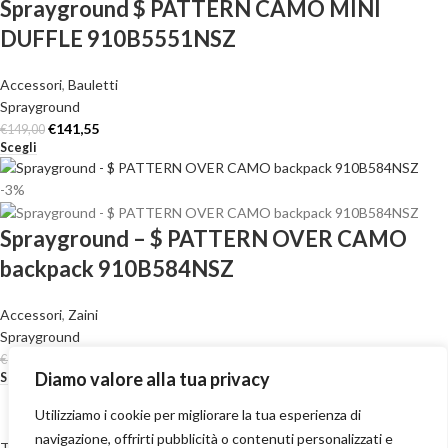
Sprayground $ PATTERN CAMO MINI
DUFFLE 910B5551NSZ
Accessori
,
Bauletti
Sprayground
€
141,55
€
149,00
Scegli
-3%
Sprayground – $ PATTERN OVER CAMO
backpack 910B584NSZ
Accessori
,
Zaini
Sprayground
€
173,63
€
179,00
Diamo valore alla tua privacy
Scegli
Utilizziamo i cookie per migliorare la tua esperienza di
navigazione, offrirti pubblicità o contenuti personalizzati e
Termini e Condizioni
-
Privacy Policy
-
Cookie Policy
-
Reso e restituzioni