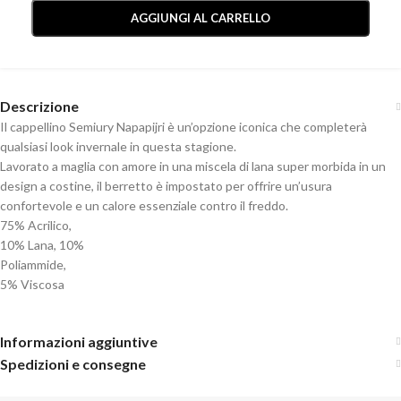
AGGIUNGI AL CARRELLO
Descrizione
Il cappellino Semiury Napapijri è un’opzione iconica che completerà
qualsiasi look invernale in questa stagione.
Lavorato a maglia con amore in una miscela di lana super morbida in un
design a costine, il berretto è impostato per offrire un’usura
confortevole e un calore essenziale contro il freddo.
75% Acrilico,
10% Lana, 10%
Poliammide,
5% Viscosa
Informazioni aggiuntive
Spedizioni e consegne