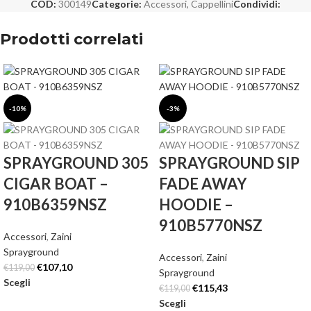
COD:
300149
Categorie:
Accessori
,
Cappellini
Condividi:
Prodotti correlati
-10%
-3%
SPRAYGROUND 305
SPRAYGROUND SIP
CIGAR BOAT –
FADE AWAY
910B6359NSZ
HOODIE –
910B5770NSZ
Accessori
,
Zaini
Sprayground
Accessori
,
Zaini
€
107,10
€
119,00
Sprayground
Scegli
€
115,43
€
119,00
Scegli