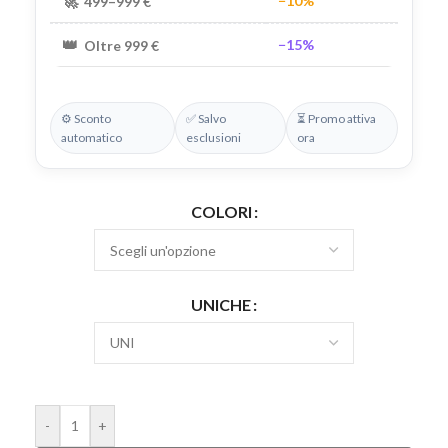
🚀
−10%
499–999 €
👑
−15%
Oltre 999 €
⚙️ Sconto
✅ Salvo
⏳ Promo attiva
automatico
esclusioni
ora
COLORI
UNICHE
-
+