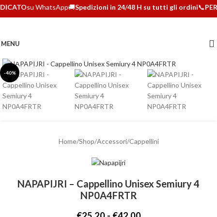
DICATO
su WhatsApp
🚚
Spedizioni in 24/48 H su tutti gli ordini
📞
PER
MENU
Clicca per ingrandire
-40%
Home
/
Shop
/
Accessori
/
Cappellini
NAPAPIJRI – Cappellino Unisex Semiury 4
NP0A4FRTR
€
25,20
-
€
42,00