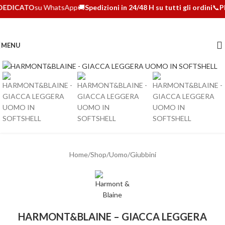
DEDICATO
su WhatsApp
🚚
Spedizioni in 24/48 H su tutti gli ordini
📞
P
MENU
Clicca per ingrandire
Home
/
Shop
/
Uomo
/
Giubbini
HARMONT&BLAINE – GIACCA LEGGERA