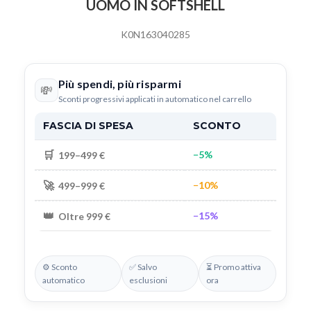
UOMO IN SOFTSHELL
K0N163040285
Più spendi, più risparmi
💸
Sconti progressivi applicati in automatico nel carrello
FASCIA DI SPESA
SCONTO
🛒
−5%
199–499 €
🚀
−10%
499–999 €
👑
−15%
Oltre 999 €
⚙️ Sconto
✅ Salvo
⏳ Promo attiva
automatico
esclusioni
ora