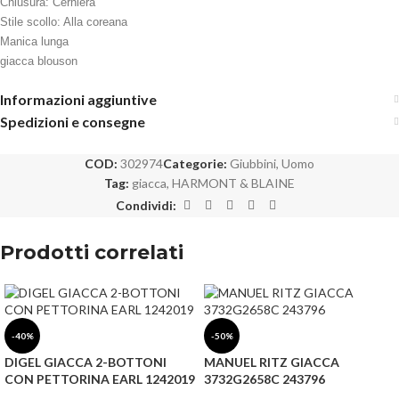
Chiusura: Cerniera
Stile scollo: Alla coreana
Manica lunga
giacca blouson
Informazioni aggiuntive
Spedizioni e consegne
COD:
302974
Categorie:
Giubbini
,
Uomo
Tag:
giacca
,
HARMONT & BLAINE
Condividi:
Prodotti correlati
-40%
-50%
DIGEL GIACCA 2-BOTTONI
MANUEL RITZ GIACCA
CON PETTORINA EARL 1242019
3732G2658C 243796