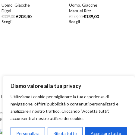
Uomo
,
Giacche
Uomo
,
Giacche
Digel
Manuel Ritz
€
203,40
€
139,00
€
339,00
€
278,00
Scegli
Scegli
Diamo valore alla tua privacy
Termini e Condizioni
-
Privacy Policy
-
Cookie Policy
-
Reso e restituzioni
Utilizziamo i cookie per migliorare la tua esperienza di
-
Spedizioni
-
Contatti
navigazione, offrirti pubblicità o contenuti personalizzati e
analizzare il nostro traffico. Cliccando “Accetta tutti”,
2023 Numero70 Boutique S.r.l. Via Medici, 268/270 – 98076 Sant’Agata Militello (ME) –
acconsenti al nostro utilizzo dei cookie.
P.IVA: 03658370832
Personalizza
Rifiuta tutto
Accettare tutto