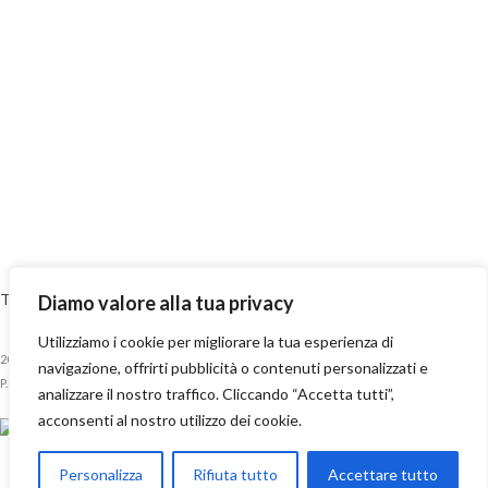
Termini e Condizioni
-
Privacy Policy
-
Cookie Policy
-
Reso e restituzioni
Diamo valore alla tua privacy
-
Spedizioni
-
Contatti
Utilizziamo i cookie per migliorare la tua esperienza di
2023 Numero70 Boutique S.r.l. Via Medici, 268/270 – 98076 Sant’Agata Militello (ME) –
navigazione, offrirti pubblicità o contenuti personalizzati e
P.IVA: 03658370832
analizzare il nostro traffico. Cliccando “Accetta tutti”,
acconsenti al nostro utilizzo dei cookie.
Personalizza
Rifiuta tutto
Accettare tutto