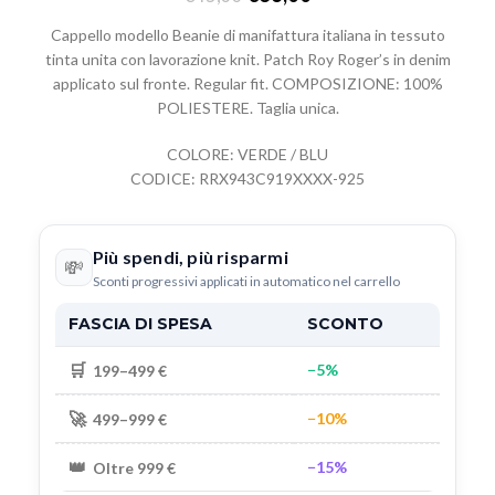
Cappello modello Beanie di manifattura italiana in tessuto
tinta unita con lavorazione knit. Patch Roy Roger’s in denim
applicato sul fronte. Regular fit. COMPOSIZIONE: 100%
POLIESTERE. Taglia unica.
COLORE: VERDE / BLU
CODICE: RRX943C919XXXX-925
Più spendi, più risparmi
💸
Sconti progressivi applicati in automatico nel carrello
FASCIA DI SPESA
SCONTO
🛒
−5%
199–499 €
🚀
−10%
499–999 €
👑
−15%
Oltre 999 €