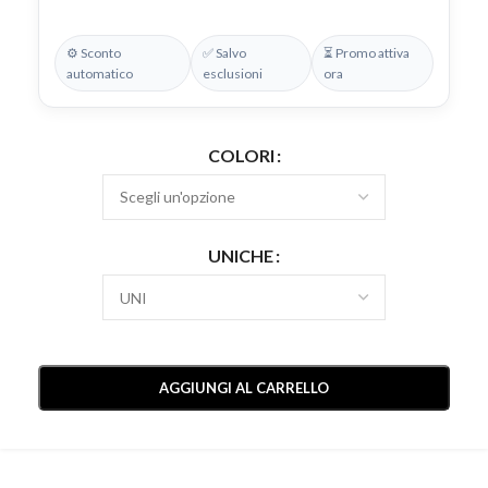
⚙️ Sconto
✅ Salvo
⏳ Promo attiva
automatico
esclusioni
ora
COLORI
UNICHE
AGGIUNGI AL CARRELLO