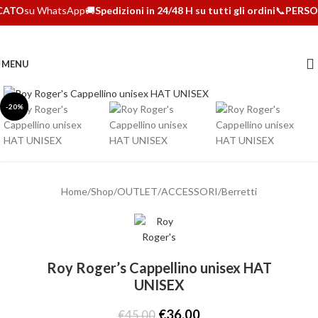
CATO
su WhatsApp
🚚
Spedizioni in 24/48 H su tutti gli ordini
📞
PERSO
MENU
Clicca per ingrandire
-20%
Home
/
Shop
/
OUTLET
/
ACCESSORI
/
Berretti
Roy Roger’s Cappellino unisex HAT
UNISEX
€
36,00
€
45,00