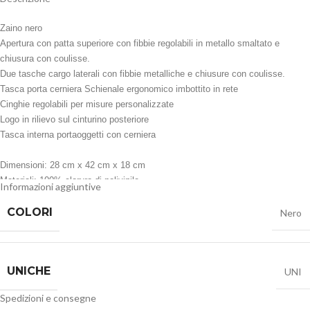
Zaino nero
Apertura con patta superiore con fibbie regolabili in metallo smaltato e
chiusura con coulisse.
Due tasche cargo laterali con fibbie metalliche e chiusure con coulisse.
Tasca porta cerniera Schienale ergonomico imbottito in rete
Cinghie regolabili per misure personalizzate
Logo in rilievo sul cinturino posteriore
Tasca interna portaoggetti con cerniera
Dimensioni: 28 cm x 42 cm x 18 cm
Materiali: 100% cloruro di polivinile
Informazioni aggiuntive
COLORI
Nero
UNICHE
UNI
Spedizioni e consegne