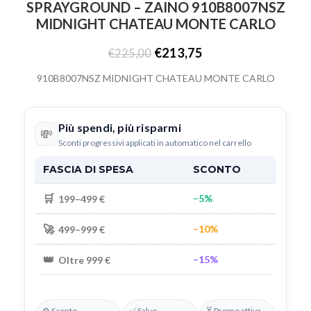
SPRAYGROUND – ZAINO 910B8007NSZ
MIDNIGHT CHATEAU MONTE CARLO
€
213,75
€
225,00
910B8007NSZ MIDNIGHT CHATEAU MONTE CARLO
Più spendi, più risparmi
💸
Sconti progressivi applicati in automatico nel carrello
FASCIA DI SPESA
SCONTO
🛒
−5%
199–499 €
🚀
−10%
499–999 €
👑
−15%
Oltre 999 €
⚙️ Sconto
✅ Salvo
⏳ Promo attiva