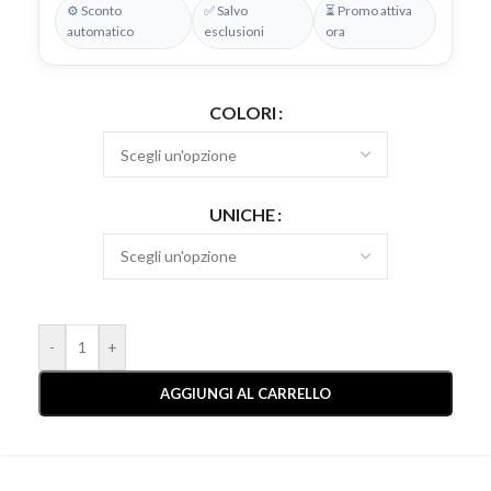
⚙️ Sconto
✅ Salvo
⏳ Promo attiva
automatico
esclusioni
ora
COLORI
UNICHE
-
+
AGGIUNGI AL CARRELLO