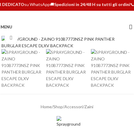
 DEDICATO
su WhatsApp
🚚
Spedizioni in 24/48 H su tutti gli ordini
📞
MENU
Clicca per ingrandire
Home
/
Shop
/
Accessori
/
Zaini