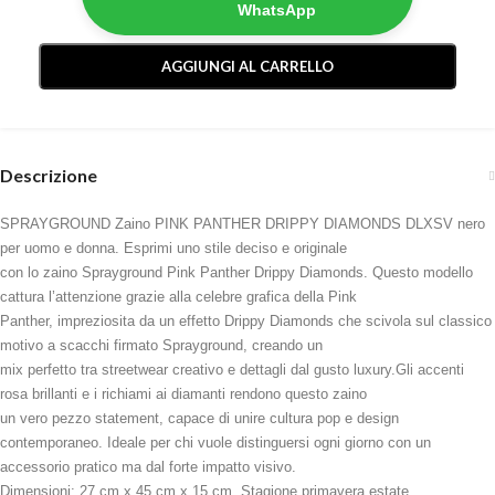
WhatsApp
AGGIUNGI AL CARRELLO
Descrizione
SPRAYGROUND Zaino PINK PANTHER DRIPPY DIAMONDS DLXSV nero
per uomo e donna. Esprimi uno stile deciso e originale
con lo zaino Sprayground Pink Panther Drippy Diamonds. Questo modello
cattura l’attenzione grazie alla celebre grafica della Pink
Panther, impreziosita da un effetto Drippy Diamonds che scivola sul classico
motivo a scacchi firmato Sprayground, creando un
mix perfetto tra streetwear creativo e dettagli dal gusto luxury.Gli accenti
rosa brillanti e i richiami ai diamanti rendono questo zaino
un vero pezzo statement, capace di unire cultura pop e design
contemporaneo. Ideale per chi vuole distinguersi ogni giorno con un
accessorio pratico ma dal forte impatto visivo.
Dimensioni: 27 cm x 45 cm x 15 cm. Stagione primavera estate.