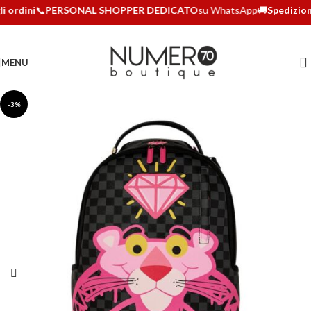
 ordini
📞
PERSONAL SHOPPER DEDICATO
su WhatsApp
🚚
Spedizioni 
MENU
-3%