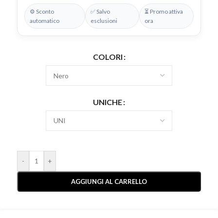
⚙️ Sconto
✅ Salvo
⏳ Promo attiva
automatico
esclusioni
ora
COLORI
UNICHE
-
+
AGGIUNGI AL CARRELLO