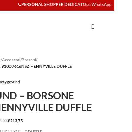
📞
PERSONAL SHOPPER DEDICATO
su WhatsApp
p
/
Accessori
/
Borsoni
/
910D7616NSZ HENNYVILLE DUFFLE
ND – BORSONE
ENNYVILLE DUFFLE
€
213,75
5,00
 HENNYVILLE DUFFLE