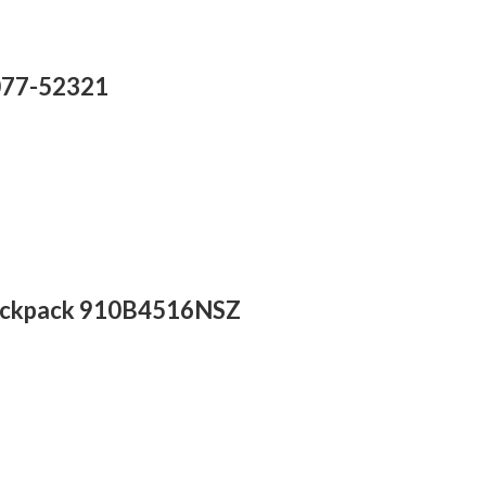
1077-52321
Snackpack 910B4516NSZ