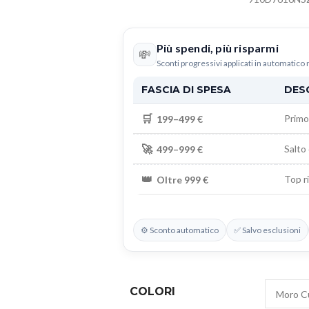
Più spendi, più risparmi
💸
Sconti progressivi applicati in automatico 
FASCIA DI SPESA
DES
🛒
Primo 
199–499 €
🚀
Salto 
499–999 €
👑
Top r
Oltre 999 €
⚙️ Sconto automatico
✅ Salvo esclusioni
COLORI