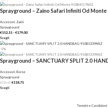
Sprayground – Zaino Safari Infiniti Od Mon
Accessori
,
Zaini
Sprayground
€
152,15
-
€
179,00
Scegli
-5%
Sprayground – SANCTUARY SPLIT 2.0 HA
Accessori
,
Borse
Sprayground
€
118,75
€
125,00
Scegli
Termini e Condizion