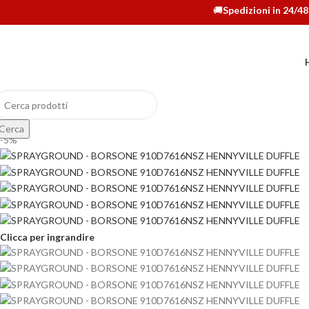
🚚
Spedizioni in 24/48 H su tu
Cerca
-5%
Clicca per ingrandire