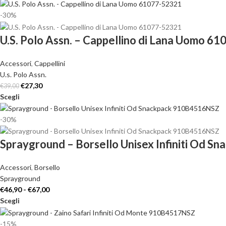
-30%
U.S. Polo Assn. – Cappellino di Lana Uomo 6
Accessori
,
Cappellini
U.s. Polo Assn.
€
27,30
€
39,00
Scegli
-30%
Sprayground – Borsello Unisex Infiniti Od 
Accessori
,
Borsello
Sprayground
€
46,90
-
€
67,00
Scegli
-15%