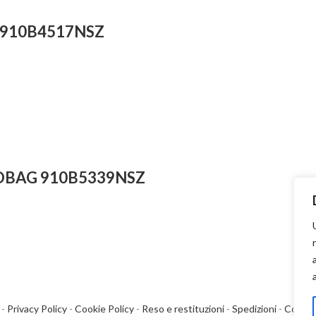
te 910B4517NSZ
NDBAG 910B5339NSZ
i
-
Privacy Policy
-
Cookie Policy
-
Reso e restituzioni
-
Spedizioni
-
Contat