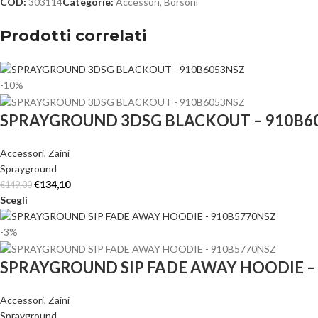
COD:
303114
Categorie:
Accessori
,
Borsoni
Prodotti correlati
-10%
SPRAYGROUND 3DSG BLACKOUT – 910B6
Accessori
,
Zaini
Sprayground
€
134,10
€
149,00
Scegli
-3%
SPRAYGROUND SIP FADE AWAY HOODIE –
Accessori
,
Zaini
Sprayground