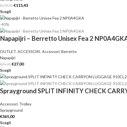
€
115,43
€
119,00
Scegli
-40%
Napapijri – Berretto Unisex Fea 2 NP0A4GK
OUTLET
,
ACCESSORI
,
Accessori
,
Berretto
Napapijri
€
27,00
€
45,00
Scegli
Sprayground SPLIT INFINITY CHECK CA
Accessori
,
Trolley
Sprayground
€
365,00
Scegli