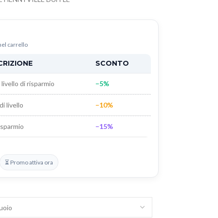
nel carrello
CRIZIONE
SCONTO
livello di risparmio
−5%
di livello
−10%
isparmio
−15%
⏳ Promo attiva ora