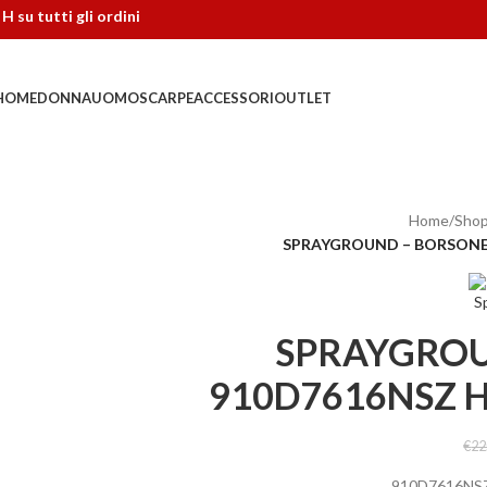
tti gli ordini
HOME
DONNA
UOMO
SCARPE
ACCESSORI
OUTLET
Home
/
Sho
SPRAYGROUND – BORSONE 
SPRAYGROU
910D7616NSZ H
€
22
910D7616NSZ